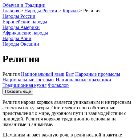
О
бычаи и
Т
радиции
Главная
>
Народы России
>
Коряки
>
Религия
Народы России
Европейские народы
Народы Америки
Африканские народы
Народы Азии
Народы Океании
Религия
Религия
Национальный язык
Быт
Народные промыслы
Национальные костюмы
Национальные праздники
Традиционная кухня
Фольклор
Показать ещё
Религия народа коряков является уникальным и интересным
аспектом их культуры. Они имеют свои собственные
представления о мире, духовном пути и взаимодействии с
природой. Религия коряков традиционно основана на
шаманизме и анимизме.
Шаманизм играет важную роль в религиозной практике