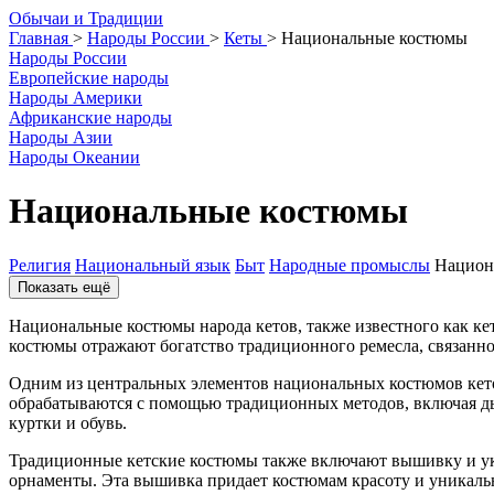
О
бычаи и
Т
радиции
Главная
>
Народы России
>
Кеты
>
Национальные костюмы
Народы России
Европейские народы
Народы Америки
Африканские народы
Народы Азии
Народы Океании
Национальные костюмы
Религия
Национальный язык
Быт
Народные промыслы
Национ
Показать ещё
Национальные костюмы народа кетов, также известного как ке
костюмы отражают богатство традиционного ремесла, связанно
Одним из центральных элементов национальных костюмов кето
обрабатываются с помощью традиционных методов, включая дым
куртки и обувь.
Традиционные кетские костюмы также включают вышивку и ук
орнаменты. Эта вышивка придает костюмам красоту и уникальн