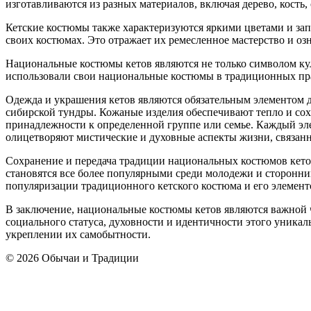
изготавливаются из разных материалов, включая дерево, кость,
Кетские костюмы также характеризуются яркими цветами и за
своих костюмах. Это отражает их ремесленное мастерство и оз
Национальные костюмы кетов являются не только символом кул
использовали свои национальные костюмы в традиционных пра
Одежда и украшения кетов являются обязательным элементом д
сибирской тундры. Кожаные изделия обеспечивают тепло и сох
принадлежности к определенной группе или семье. Каждый эле
олицетворяют мистические и духовные аспекты жизни, связан
Сохранение и передача традиции национальных костюмов кетов
становятся все более популярными среди молодежи и сторонник
популяризации традиционного кетского костюма и его элемент
В заключение, национальные костюмы кетов являются важной ч
социального статуса, духовности и идентичности этого уникал
укреплении их самобытности.
© 2026 Обычаи и Традиции