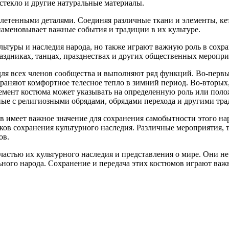
 стекло и другие натуральные материалы.
плетенными деталями. Соединяя различные ткани и элементы, к
наменовывает важные события и традиции в их культуре.
ьтуры и наследия народа, но также играют важную роль в сохр
здниках, танцах, празднествах и других общественных меропри
ля всех членов сообщества и выполняют ряд функций. Во-первых
раняют комфортное телесное тепло в зимний период. Во-вторых,
мент костюма может указывать на определенную роль или полож
ные с религиозными обрядами, обрядами перехода и другими т
 имеет важное значение для сохранения самобытности этого нар
ов сохранения культурного наследия. Различные мероприятия, т
ов.
астью их культурного наследия и представления о мире. Они не
ьного народа. Сохранение и передача этих костюмов играют важ