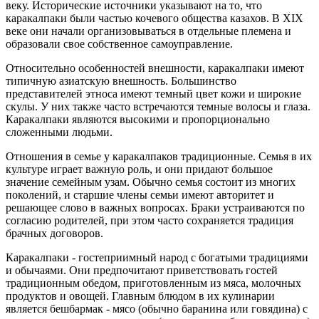
веку. Исторические источники указывают на то, что
каракалпаки были частью кочевого общества казахов. В XIX
веке они начали организовываться в отдельные племена и
образовали свое собственное самоуправление.
Относительно особенностей внешности, каракалпаки имеют
типичную азиатскую внешность. Большинство
представителей этноса имеют темный цвет кожи и широкие
скулы. У них также часто встречаются темные волосы и глаза.
Каракалпаки являются высокими и пропорционально
сложенными людьми.
Отношения в семье у каракалпаков традиционные. Семья в их
культуре играет важную роль, и они придают большое
значение семейным узам. Обычно семья состоит из многих
поколений, и старшие члены семьи имеют авторитет и
решающее слово в важных вопросах. Браки устраиваются по
согласию родителей, при этом часто сохраняется традиция
брачных договоров.
Каракалпаки - гостеприимный народ с богатыми традициями
и обычаями. Они предпочитают приветствовать гостей
традиционным обедом, приготовленным из мяса, молочных
продуктов и овощей. Главным блюдом в их кулинарии
является бешбармак - мясо (обычно баранина или говядина) с