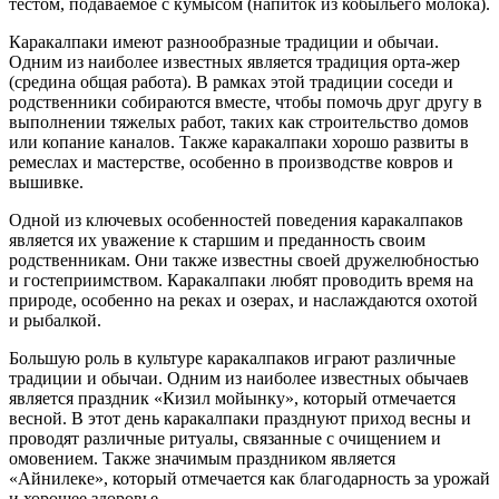
тестом, подаваемое с кумысом (напиток из кобыльего молока).
Каракалпаки имеют разнообразные традиции и обычаи.
Одним из наиболее известных является традиция орта-жер
(средина общая работа). В рамках этой традиции соседи и
родственники собираются вместе, чтобы помочь друг другу в
выполнении тяжелых работ, таких как строительство домов
или копание каналов. Также каракалпаки хорошо развиты в
ремеслах и мастерстве, особенно в производстве ковров и
вышивке.
Одной из ключевых особенностей поведения каракалпаков
является их уважение к старшим и преданность своим
родственникам. Они также известны своей дружелюбностью
и гостеприимством. Каракалпаки любят проводить время на
природе, особенно на реках и озерах, и наслаждаются охотой
и рыбалкой.
Большую роль в культуре каракалпаков играют различные
традиции и обычаи. Одним из наиболее известных обычаев
является праздник «Кизил мойынку», который отмечается
весной. В этот день каракалпаки празднуют приход весны и
проводят различные ритуалы, связанные с очищением и
омовением. Также значимым праздником является
«Айнилеке», который отмечается как благодарность за урожай
и хорошее здоровье.