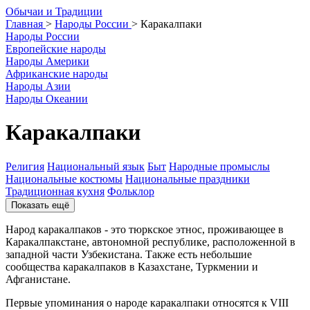
О
бычаи и
Т
радиции
Главная
>
Народы России
>
Каракалпаки
Народы России
Европейские народы
Народы Америки
Африканские народы
Народы Азии
Народы Океании
Каракалпаки
Религия
Национальный язык
Быт
Народные промыслы
Национальные костюмы
Национальные праздники
Традиционная кухня
Фольклор
Показать ещё
Народ каракалпаков - это тюркское этнос, проживающее в
Каракалпакстане, автономной республике, расположенной в
западной части Узбекистана. Также есть небольшие
сообщества каракалпаков в Казахстане, Туркмении и
Афганистане.
Первые упоминания о народе каракалпаки относятся к VIII