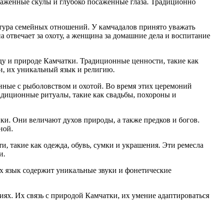
ыраженные скулы и глубоко посаженные глаза. Традиционно
ьтура семейных отношений. У камчадалов принято уважать
 отвечает за охоту, а женщина за домашние дела и воспитание
у и природе Камчатки. Традиционные ценности, такие как
и, их уникальный язык и религию.
нные с рыболовством и охотой. Во время этих церемоний
адиционные ритуалы, такие как свадьбы, похороны и
ки. Они величают духов природы, а также предков и богов.
ной.
, такие как одежда, обувь, сумки и украшения. Эти ремесла
и.
Их язык содержит уникальные звуки и фонетические
ниях. Их связь с природой Камчатки, их умение адаптироваться