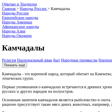
О
бычаи и
Т
радиции
Главная
>
Народы России
>
Камчадалы
Народы России
Европейские народы
Народы Америки
Африканские народы
Народы Азии
Народы Океании
Камчадалы
Религия
Национальный язык
Быт
Народные промыслы
Национ
Показать ещё
Камчадалы - это коренной народ, который обитает на Камчатке,
этнических групп.
Первые упоминания о камчадалах встречаются в древних хрони
русских и других народов на полуостров.
Основным занятием камчадалов является рыболовство и охота.
рационе присутствует также мясо диких животных, например, л