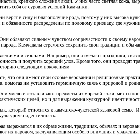
енастые, крепкого сложения люди. У них часто светлая кожа, в
тить себя от суровых условий Камчатки.
и верят в силу и благополучие рода, поэтому у них высока кул
и обязанности распределены по половому признаку, где мужчина
Они обладают сильным чувством сопричастности к своему народ
 народа. Камчадалы стремятся сохранить свои традиции и обыча
лениями и сезонами. Например, они отмечают праздники, связа
онность и получить хороший улов. Кроме того, они проводят тр
 историю следующим поколениям.
ть, что они имеют свои особые верования и религиозные практи
, помогая им установить гармоничную связь с природой и роди
ни умело изготавливают предметы из морской кожи, меха и кости
практических целей, но и для выражения культурной идентичност
ык, который относится к камчатско-чукотской языковой семье. 
культурную идентичность.
рая выражается в их образе жизни, традициях, обычаях и верова
лают их народом, заслуживающим особого внимания и уважения.