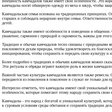
Внешность камчадалов также имеет свои особенности. Это кор
камчадалы носят обширную одежду из меха и шкур, чтобы защи
Камчадальская семья основана на традиционных принципах. Он
старших и соблюдать иерархию внутри семьи. Ответственности 
детей.
Камчадалы также имеют особенности в поведении и общении. 
уважение, гармония с природой и скромность, важны для этого
Традиции и обычаи камчадалов тесно связаны с природными яв
поклоняются духам природы, чтобы удовлетворить их благоскл
инициирования, чтобы сохранить и передать свою культуру и
Более подробно о трaдициях и обычаях камчадалов можно сказа
Эти ритуалы и обряды играют важную роль в жизни камчадалов
Важной частью культуры камчадалов являются также ремесла. О
передаются из поколения в поколение и служат не только для 
Интересно отметить, что камчадалы имеют свой уникальный яз
особенности, которые помогают этому народу сохранить свою 
Камчадалы - это народ с богатой и уникальной культурой, кото
к суровым условиям среды обитания и сохранять традиции де