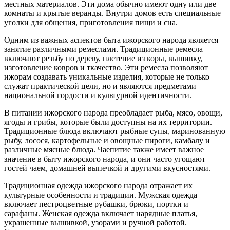
местных материалов. Эти дома обычно имеют одну или две
комнаты и крытые веранды. Внутри домов есть специальные
уголки для общения, приготовления пищи и сна.
Одним из важных аспектов быта ижорского народа является
занятие различными ремеслами. Традиционные ремесла
включают резьбу по дереву, плетение из коры, вышивку,
изготовление ковров и ткачество. Эти ремесла позволяют
ижорам создавать уникальные изделия, которые не только
служат практической цели, но и являются предметами
национальной гордости и культурной идентичности.
В питании ижорского народа преобладает рыба, мясо, овощи,
ягоды и грибы, которые были доступны на их территории.
Традиционные блюда включают рыбные супы, маринованную
рыбу, лосося, картофельные и овощные пироги, камбалу и
различные мясные блюда. Чаепитие также имеет важное
значение в быту ижорского народа, и они часто угощают
гостей чаем, домашней выпечкой и другими вкусностями.
Традиционная одежда ижорского народа отражает их
культурные особенности и традиции. Мужская одежда
включает пестроцветные рубашки, брюки, портки и
сарафаны. Женская одежда включает нарядные платья,
украшенные вышивкой, узорами и ручной работой.