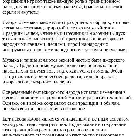
Украшения играют также важную роль в традиционном
народном костюме, включая ожерелья, браслеты, колечки,
серьги и амулеты.
Ижоры отмечают множество праздников и обрядов, которые
связаны с сезонами, природой и сельским хозяйством.
Праздник Кащей, Огненный Праздник и Яблочный Спуск –
только некоторые из них. Эти праздники сопровождаются
народными танцами, песнями, игрой на народных
инструментах, показами народного искусства и ритуалами.
Музыка и танцы являются важной частью быта ижорского
народа. Традиционная музыка включает использование
народных инструментов, таких как гусля, гармонь, бубен.
Танцы являются экспрессией радости, силы и красоты
ижорского культурного наследия.
Современный быт ижорского народа испытал изменения в
связи с влиянием современной жизни и развития технологий.
Однако, они всё же сохраняют свои традиции и обычаи,
передавая их из поколения в поколение.
Быт народа ижора является уникальным и ценным аспектом
культурного наследия региона. Поддержание и сохранение
этих традиций играет важную роль в сохранении
национального самосознания и культурного разнообразия.