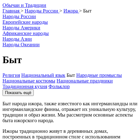
О
бычаи и
Т
радиции
Главная
>
Народы России
>
Ижора
>
Быт
Народы России
Европейские народы
Народы Америки
Африканские народы
Народы Азии
Народы Океании
Быт
Религия
Национальный язык
Быт
Народные промыслы
Национальные костюмы
Национальные праздники
Традиционная кухня
Фольклор
Показать ещё
Быт народа ижора, также известного как ингерманландцы или
ингерманландские финны, отражает их уникальную культуру,
традиции и образ жизни. Мы рассмотрим основные аспекты
быта ижорского народа.
Ижоры традиционно живут в деревянных домах,
построенных в традиционном стиле с использованием