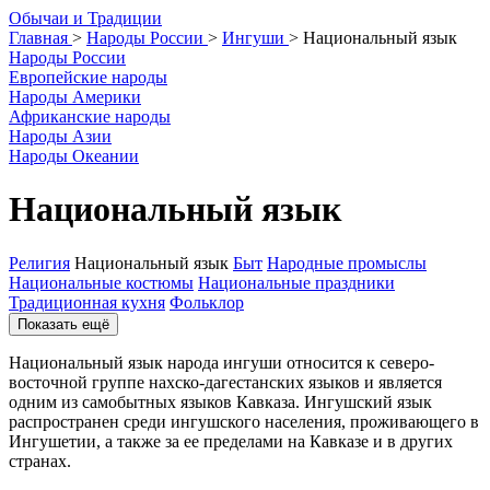
О
бычаи и
Т
радиции
Главная
>
Народы России
>
Ингуши
>
Национальный язык
Народы России
Европейские народы
Народы Америки
Африканские народы
Народы Азии
Народы Океании
Национальный язык
Религия
Национальный язык
Быт
Народные промыслы
Национальные костюмы
Национальные праздники
Традиционная кухня
Фольклор
Показать ещё
Национальный язык народа ингуши относится к северо-
восточной группе нахско-дагестанских языков и является
одним из самобытных языков Кавказа. Ингушский язык
распространен среди ингушского населения, проживающего в
Ингушетии, а также за ее пределами на Кавказе и в других
странах.