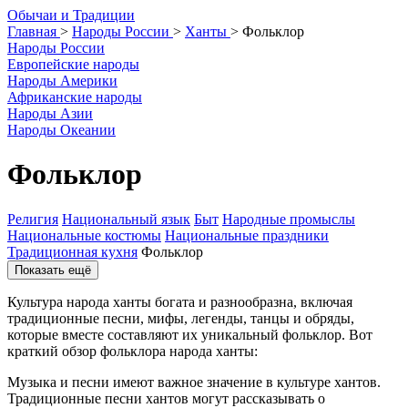
О
бычаи и
Т
радиции
Главная
>
Народы России
>
Ханты
>
Фольклор
Народы России
Европейские народы
Народы Америки
Африканские народы
Народы Азии
Народы Океании
Фольклор
Религия
Национальный язык
Быт
Народные промыслы
Национальные костюмы
Национальные праздники
Традиционная кухня
Фольклор
Показать ещё
Культура народа ханты богата и разнообразна, включая
традиционные песни, мифы, легенды, танцы и обряды,
которые вместе составляют их уникальный фольклор. Вот
краткий обзор фольклора народа ханты:
Музыка и песни имеют важное значение в культуре хантов.
Традиционные песни хантов могут рассказывать о