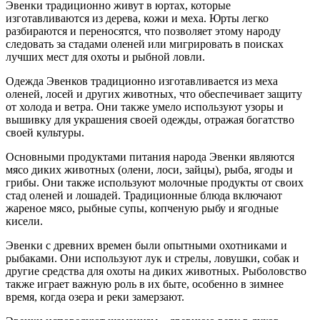
Эвенки традиционно живут в юртах, которые
изготавливаются из дерева, кожи и меха. Юрты легко
разбираются и переносятся, что позволяет этому народу
следовать за стадами оленей или мигрировать в поисках
лучших мест для охоты и рыбной ловли.
Одежда Эвенков традиционно изготавливается из меха
оленей, лосей и других животных, что обеспечивает защиту
от холода и ветра. Они также умело используют узоры и
вышивку для украшения своей одежды, отражая богатство
своей культуры.
Основными продуктами питания народа Эвенки являются
мясо диких животных (олени, лоси, зайцы), рыба, ягоды и
грибы. Они также используют молочные продукты от своих
стад оленей и лошадей. Традиционные блюда включают
жареное мясо, рыбные супы, копченую рыбу и ягодные
кисели.
Эвенки с древних времен были опытными охотниками и
рыбаками. Они используют лук и стрелы, ловушки, собак и
другие средства для охоты на диких животных. Рыболовство
также играет важную роль в их быте, особенно в зимнее
время, когда озера и реки замерзают.