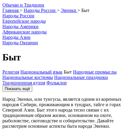
О
бычаи и
Т
радиции
Главная
>
Народы России
>
Эвенки
>
Быт
Народы России
Европейские народы
Народы Америки
Африканские народы
Народы Азии
Народы Океании
Быт
Религия
Национальный язык
Быт
Народные промыслы
Национальные костюмы
Национальные праздники
Традиционная кухня
Фольклор
Показать ещё
Народ Эвенки, или тунгусы, является одним из коренных
народов Сибири, проживающим в тундрах, тайге и горах
Северной Азии. Быт этого народа тесно связан с их
традиционным образом жизни, основанном на охоте,
рыболовстве, скотоводстве и собирательстве. Давайте
рассмотрим основные аспекты быта народа Эвенки.