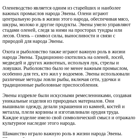
Оленеводство является одним из старейших и наиболее
важных промыслов народа Эвены. Олени играют
центральную роль в жизни этого народа, обеспечивая мясо,
шкуры, молоко и другие продукты. Эвены умело управляют
стадами оленей, следя за ними на просторах тундры или
лесов. Олень – символ силы, выносливости и связи с
природой для народа Эвены.
Охота и рыболовство также играют важную роль в жизни
народа Эвены. Традиционно охотились на оленей, лосей,
медведей и других животных, используя лук, стрелы и
ловушки. Рыболовство было не менее важным промыслом,
особенно для тех, кто жил у водоемов. Эвены использовали
различные методы ловли рыбы, включая сети, удочки и
традиционные рыболовные приспособления.
Эвены издревле были искусными ремесленниками, создавая
уникальные изделия из природных материалов. Они
вышивали одежду, делали украшения из камней, костей и
металла, плели корзины и изготавливали орудия труда.
Каждое изделие имело свой символический смысл и отражало
культурное наследие этого народа.
Шаманство играло важную роль в жизни народа Эвены.