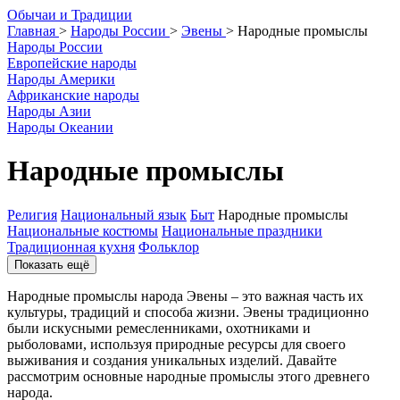
О
бычаи и
Т
радиции
Главная
>
Народы России
>
Эвены
>
Народные промыслы
Народы России
Европейские народы
Народы Америки
Африканские народы
Народы Азии
Народы Океании
Народные промыслы
Религия
Национальный язык
Быт
Народные промыслы
Национальные костюмы
Национальные праздники
Традиционная кухня
Фольклор
Показать ещё
Народные промыслы народа Эвены – это важная часть их
культуры, традиций и способа жизни. Эвены традиционно
были искусными ремесленниками, охотниками и
рыболовами, используя природные ресурсы для своего
выживания и создания уникальных изделий. Давайте
рассмотрим основные народные промыслы этого древнего
народа.