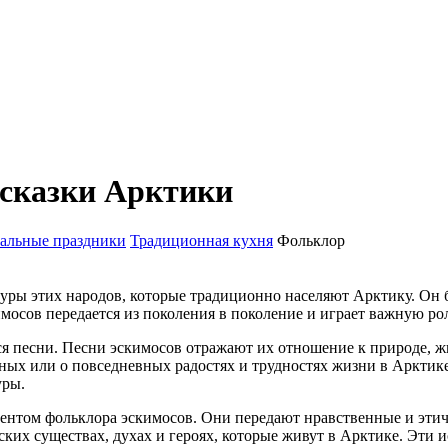
 сказки Арктики
альные праздники
Традиционная кухня
Фольклор
ры этих народов, которые традиционно населяют Арктику. Он б
осов передается из поколения в поколение и играет важную рол
я песни. Песни эскимосов отражают их отношение к природе, ж
тных или о повседневных радостях и трудностях жизни в Арктик
уры.
ентом фольклора эскимосов. Они передают нравственные и этич
еских существах, духах и героях, которые живут в Арктике. Эт