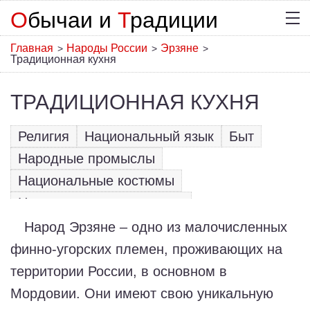
О
бычаи и
Т
радиции
Главная
Народы России
Эрзяне
>
>
>
Традиционная кухня
ТРАДИЦИОННАЯ КУХНЯ
Религия
Национальный язык
Быт
Народные промыслы
Национальные костюмы
Национальные праздники
Традиционная кухня
Фольклор
Народ Эрзяне – одно из малочисленных
финно-угорских племен, проживающих на
территории России, в основном в
Мордовии. Они имеют свою уникальную