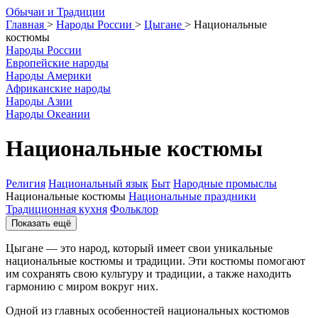
О
бычаи и
Т
радиции
Главная
>
Народы России
>
Цыгане
>
Национальные
костюмы
Народы России
Европейские народы
Народы Америки
Африканские народы
Народы Азии
Народы Океании
Национальные костюмы
Религия
Национальный язык
Быт
Народные промыслы
Национальные костюмы
Национальные праздники
Традиционная кухня
Фольклор
Показать ещё
Цыгане — это народ, который имеет свои уникальные
национальные костюмы и традиции. Эти костюмы помогают
им сохранять свою культуру и традиции, а также находить
гармонию с миром вокруг них.
Одной из главных особенностей национальных костюмов