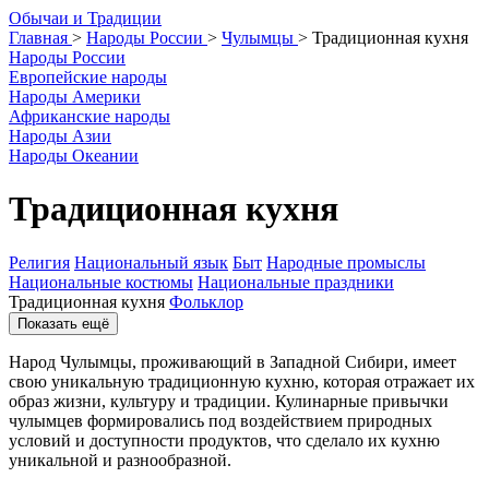
О
бычаи и
Т
радиции
Главная
>
Народы России
>
Чулымцы
>
Традиционная кухня
Народы России
Европейские народы
Народы Америки
Африканские народы
Народы Азии
Народы Океании
Традиционная кухня
Религия
Национальный язык
Быт
Народные промыслы
Национальные костюмы
Национальные праздники
Традиционная кухня
Фольклор
Показать ещё
Народ Чулымцы, проживающий в Западной Сибири, имеет
свою уникальную традиционную кухню, которая отражает их
образ жизни, культуру и традиции. Кулинарные привычки
чулымцев формировались под воздействием природных
условий и доступности продуктов, что сделало их кухню
уникальной и разнообразной.