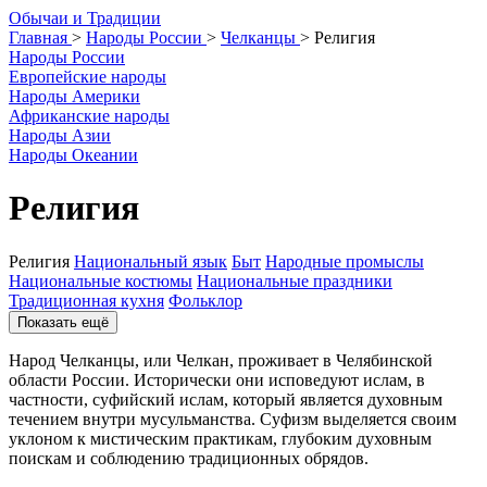
О
бычаи и
Т
радиции
Главная
>
Народы России
>
Челканцы
>
Религия
Народы России
Европейские народы
Народы Америки
Африканские народы
Народы Азии
Народы Океании
Религия
Религия
Национальный язык
Быт
Народные промыслы
Национальные костюмы
Национальные праздники
Традиционная кухня
Фольклор
Показать ещё
Народ Челканцы, или Челкан, проживает в Челябинской
области России. Исторически они исповедуют ислам, в
частности, суфийский ислам, который является духовным
течением внутри мусульманства. Суфизм выделяется своим
уклоном к мистическим практикам, глубоким духовным
поискам и соблюдению традиционных обрядов.