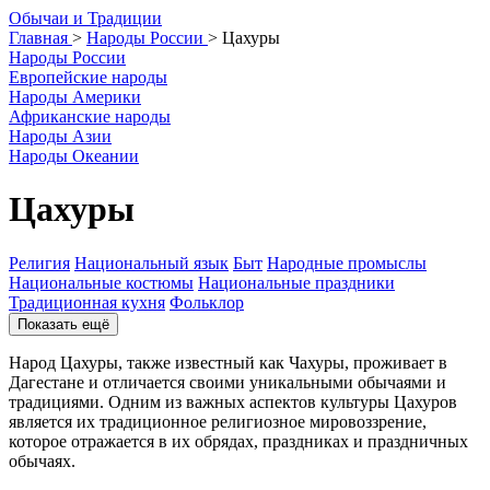
О
бычаи и
Т
радиции
Главная
>
Народы России
>
Цахуры
Народы России
Европейские народы
Народы Америки
Африканские народы
Народы Азии
Народы Океании
Цахуры
Религия
Национальный язык
Быт
Народные промыслы
Национальные костюмы
Национальные праздники
Традиционная кухня
Фольклор
Показать ещё
Народ Цахуры, также известный как Чахуры, проживает в
Дагестане и отличается своими уникальными обычаями и
традициями. Одним из важных аспектов культуры Цахуров
является их традиционное религиозное мировоззрение,
которое отражается в их обрядах, праздниках и праздничных
обычаях.