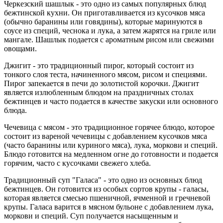
Черкезский шашлык - это одно из самых популярных блюд
бежтинской кухни. Он приготавливается из кусочков мяса
(обычно баранины или говядины), которые маринуются в
соусе из специй, чеснока и лука, а затем жарятся на гриле или
мангале. Шашлык подается с ароматным рисом или свежими
овощами.
Джигит - это традиционный пирог, который состоит из
тонкого слоя теста, начиненного мясом, рисом и специями.
Пирог запекается в печи до золотистой корочки. Джигит
является излюбленным блюдом на праздничных столах
бежтинцев и часто подается в качестве закуски или основного
блюда.
Чечевица с мясом - это традиционное горячее блюдо, которое
состоит из вареной чечевицы с добавлением кусочков мяса
(часто баранины или куриного мяса), лука, моркови и специй.
Блюдо готовится на медленном огне до готовности и подается
горячим, часто с кусочками свежего хлеба.
Традиционный суп "Галаса" - это одно из основных блюд
бежтинцев. Он готовится из особых сортов крупы - галасы,
которая является смесью пшеничной, ячменной и гречневой
крупы. Галаса варится в мясном бульоне с добавлением лука,
моркови и специй. Суп получается насыщенным и