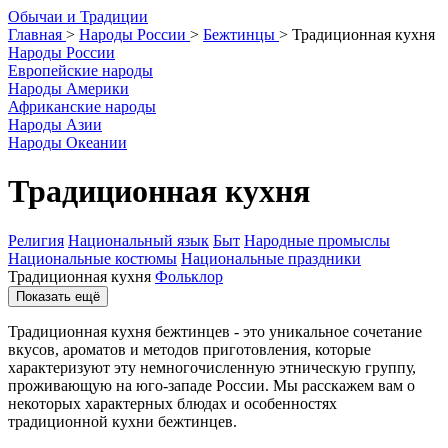
О
бычаи и
Т
радиции
Главная
>
Народы России
>
Бежтинцы
>
Традиционная кухня
Народы России
Европейские народы
Народы Америки
Африканские народы
Народы Азии
Народы Океании
Традиционная кухня
Религия
Национальный язык
Быт
Народные промыслы
Национальные костюмы
Национальные праздники
Традиционная кухня
Фольклор
Показать ещё
Традиционная кухня бежтинцев - это уникальное сочетание
вкусов, ароматов и методов приготовления, которые
характеризуют эту немногочисленную этническую группу,
проживающую на юго-западе России. Мы расскажем вам о
некоторых характерных блюдах и особенностях
традиционной кухни бежтинцев.