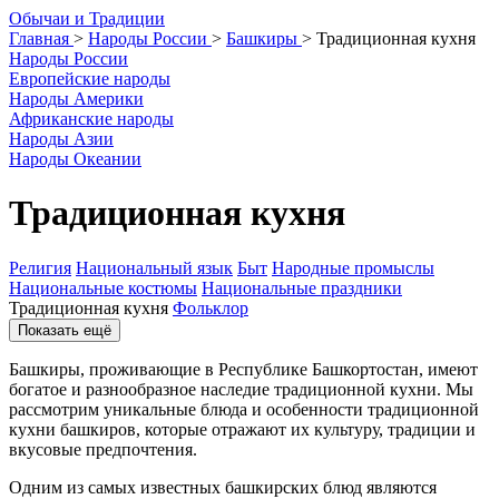
О
бычаи и
Т
радиции
Главная
>
Народы России
>
Башкиры
>
Традиционная кухня
Народы России
Европейские народы
Народы Америки
Африканские народы
Народы Азии
Народы Океании
Традиционная кухня
Религия
Национальный язык
Быт
Народные промыслы
Национальные костюмы
Национальные праздники
Традиционная кухня
Фольклор
Показать ещё
Башкиры, проживающие в Республике Башкортостан, имеют
богатое и разнообразное наследие традиционной кухни. Мы
рассмотрим уникальные блюда и особенности традиционной
кухни башкиров, которые отражают их культуру, традиции и
вкусовые предпочтения.
Одним из самых известных башкирских блюд являются