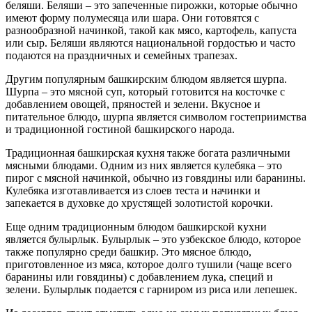
беляши. Беляши – это запеченные пирожки, которые обычно
имеют форму полумесяца или шара. Они готовятся с
разнообразной начинкой, такой как мясо, картофель, капуста
или сыр. Беляши являются национальной гордостью и часто
подаются на праздничных и семейных трапезах.
Другим популярным башкирским блюдом является шурпа.
Шурпа – это мясной суп, который готовится на косточке с
добавлением овощей, пряностей и зелени. Вкусное и
питательное блюдо, шурпа является символом гостеприимства
и традиционной гостиной башкирского народа.
Традиционная башкирская кухня также богата различными
мясными блюдами. Одним из них является кулебяка – это
пирог с мясной начинкой, обычно из говядины или баранины.
Кулебяка изготавливается из слоев теста и начинки и
запекается в духовке до хрустящей золотистой корочки.
Еще одним традиционным блюдом башкирской кухни
является булырлык. Булырлык – это узбекское блюдо, которое
также популярно среди башкир. Это мясное блюдо,
приготовленное из мяса, которое долго тушили (чаще всего
баранины или говядины) с добавлением лука, специй и
зелени. Булырлык подается с гарниром из риса или лепешек.