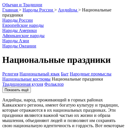
О
бычаи и
Т
радиции
Главная
>
Народы России
>
Андийцы
>
Национальные
праздники
Народы России
Европейские народы
Народы Америки
Африканские народы
Народы Азии
Народы Океании
Национальные праздники
Религия
Национальный язык
Быт
Народные промыслы
Национальные костюмы
Национальные праздники
Традиционная кухня
Фольклор
Показать ещё
Андийцы, народ, проживающий в горных районах
Кавказского региона, имеют богатую культуру и традиции,
которые отражаются в их национальных праздниках. Эти
праздники являются важной частью их жизни и образа
мышления, объединяют людей и позволяют им сохранять
свою национальную идентичность и гордость. Вот некоторые