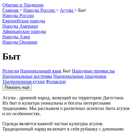
О
бычаи и
Т
радиции
Главная
>
Народы России
>
Агулы
>
Быт
Народы России
Европейские народы
Народы Америки
Африканские народы
Народы Азии
Народы Океании
Быт
Религия
Национальный язык
Быт
Народные промыслы
Национальные костюмы
Национальные праздники
Традиционная кухня
Фольклор
Показать ещё
Агулы - древний народ, живущий на территории Дагестана.
Их быт и культура уникальны и богаты интересными
традициями. Мы расскажем о различных аспектах быта агулов
и их особенностях.
Одежда является важной частью культуры агулов.
Традиционный наряд включает в себя рубашку с длинными