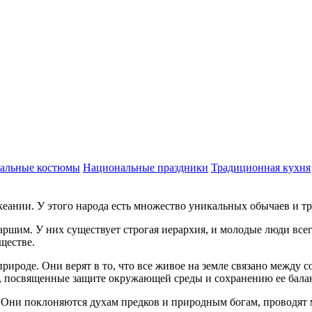
альные костюмы
Национальные праздники
Традиционная кухня
Океании. У этого народа есть множество уникальных обычаев и т
аршим. У них существует строгая иерархия, и молодые люди все
ществе.
ироде. Они верят в то, что все живое на земле связано между 
, посвященные защите окружающей среды и сохранению ее бала
 Они поклоняются духам предков и природным богам, проводят 