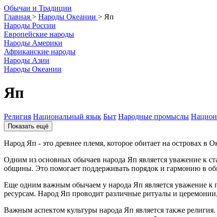
О
бычаи и
Т
радиции
Главная
>
Народы Океании
>
Яп
Народы России
Европейские народы
Народы Америки
Африканские народы
Народы Азии
Народы Океании
Яп
Религия
Национальный язык
Быт
Народные промыслы
Национ
Показать ещё
Народ Яп - это древнее племя, которое обитает на островах в 
Одним из основных обычаев народа Яп является уважение к ст
общины. Это помогает поддерживать порядок и гармонию в об
Еще одним важным обычаем у народа Яп является уважение к пр
ресурсам. Народ Яп проводит различные ритуалы и церемонии
Важным аспектом культуры народа Яп является также религия.