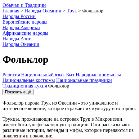
О
бычаи и
Т
радиции
Главная
>
Народы Океании
>
Трук
>
Фольклор
Народы России
Европейские народы
Народы Америки
Африканские народы
Народы Азии
Народы Океании
Фольклор
Религия
Национальный язык
Быт
Народные промыслы
Национальные костюмы
Национальные праздники
Традиционная кухня
Фольклор
Показать ещё
Фольклор народа Трук из Океании - это уникальное и
интересное явление, которое отражает их культуру и историю.
Трукцы, проживающие на островах Трук в Микронезии,
имеют богатую фольклорную традицию. Они рассказывают
различные истории, легенды и мифы, которые передаются из
поколения в поколение.