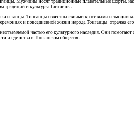
онганцы. Мужчины носят традиционные плавательные шорты, наз
ом традиций и культуры Тонганцы.
ыка и танцы. Тонганцы известны своими красивыми и эмоцион
ремониях и повседневной жизни народа Тонганцы, отражая его р
неотъемлемой частью его культурного наследия. Они помогают с
ти и единства в Тонганском обществе.