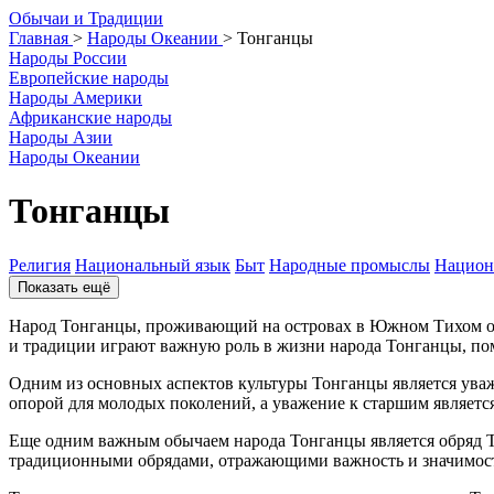
О
бычаи и
Т
радиции
Главная
>
Народы Океании
>
Тонганцы
Народы России
Европейские народы
Народы Америки
Африканские народы
Народы Азии
Народы Океании
Тонганцы
Религия
Национальный язык
Быт
Народные промыслы
Национ
Показать ещё
Народ Тонганцы, проживающий на островах в Южном Тихом ок
и традиции играют важную роль в жизни народа Тонганцы, пом
Одним из основных аспектов культуры Тонганцы является ува
опорой для молодых поколений, а уважение к старшим являет
Еще одним важным обычаем народа Тонганцы является обряд Та
традиционными обрядами, отражающими важность и значимост