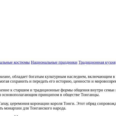
альные костюмы
Национальные праздники
Традиционная кухня
еане, обладает богатым культурным наследием, включающим в 
огая сохранить и передать его историю, ценности и мировоззре
жение к старшим и традиционные формы общения внутри семьи и
ся основополагающим принципом в обществе Тонганцы.
пау, церемония коронации короля Тонги. Этот обряд сопровожд
ь монархии для Тонганского народа.