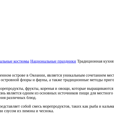
альные костюмы
Национальные праздники
Традиционная кухня
нном острове в Океании, является уникальным сочетанием мес
е островной флоры и фауны, а также традиционные методы приго
репродукты, фрукты, коренья и овощи, которые выращиваются н
знь является одним из основных источников пищи для местного 
ения различных блюд.
едставляет собой смесь морепродуктов, таких как рыба и кальм
и соусом из лимона и чеснока.