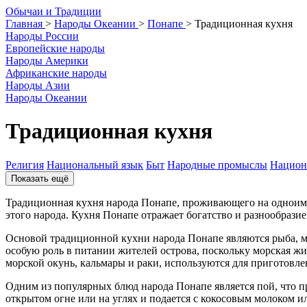
О
бычаи и
Т
радиции
Главная
>
Народы Океании
>
Понапе
>
Традиционная кухня
Народы России
Европейские народы
Народы Америки
Африканские народы
Народы Азии
Народы Океании
Традиционная кухня
Религия
Национальный язык
Быт
Народные промыслы
Национ
Показать ещё
Традиционная кухня народа Понапе, проживающего на одноиме
этого народа. Кухня Понапе отражает богатство и разнообрази
Основой традиционной кухни народа Понапе являются рыба, мо
особую роль в питании жителей острова, поскольку морская жи
морской окунь, кальмары и раки, используются для приготовл
Одним из популярных блюд народа Понапе является пой, что пр
открытом огне или на углях и подается с кокосовым молоком ил