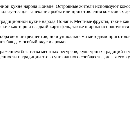
ной кухне народа Понапе. Островные жители используют кокосо
спользуется для запекания рыбы или приготовления кокосовых де
традиционной кухне народа Понапе. Местные фрукты, такие как 
такие как таро и сладкий картофель, также широко используются
нообразием ингредиентов, но и уникальными методами приготов
ает блюдам особый вкус и аромат.
ражением богатства местных ресурсов, культурных традиций и у
ценности и традиции этого уникального сообщества, делая его к