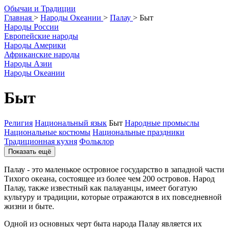
О
бычаи и
Т
радиции
Главная
>
Народы Океании
>
Палау
>
Быт
Народы России
Европейские народы
Народы Америки
Африканские народы
Народы Азии
Народы Океании
Быт
Религия
Национальный язык
Быт
Народные промыслы
Национальные костюмы
Национальные праздники
Традиционная кухня
Фольклор
Показать ещё
Палау - это маленькое островное государство в западной части
Тихого океана, состоящее из более чем 200 островов. Народ
Палау, также известный как палауанцы, имеет богатую
культуру и традиции, которые отражаются в их повседневной
жизни и быте.
Одной из основных черт быта народа Палау является их