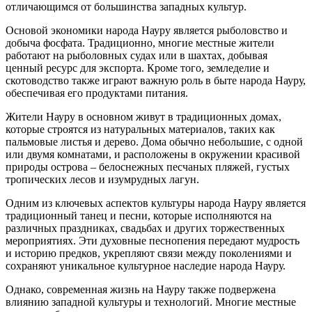
отличающимся от большинства западных культур.
Основой экономики народа Науру является рыболовство и
добыча фосфата. Традиционно, многие местные жители
работают на рыболовных судах или в шахтах, добывая
ценный ресурс для экспорта. Кроме того, земледелие и
скотоводство также играют важную роль в быте народа Науру,
обеспечивая его продуктами питания.
Жители Науру в основном живут в традиционных домах,
которые строятся из натуральных материалов, таких как
пальмовые листья и дерево. Дома обычно небольшие, с одной
или двумя комнатами, и расположены в окружении красивой
природы острова – белоснежных песчаных пляжей, густых
тропических лесов и изумрудных лагун.
Одним из ключевых аспектов культуры народа Науру является
традиционный танец и песни, которые исполняются на
различных праздниках, свадьбах и других торжественных
мероприятиях. Эти духовные песнопения передают мудрость
и историю предков, укрепляют связи между поколениями и
сохраняют уникальное культурное наследие народа Науру.
Однако, современная жизнь на Науру также подвержена
влиянию западной культуры и технологий. Многие местные