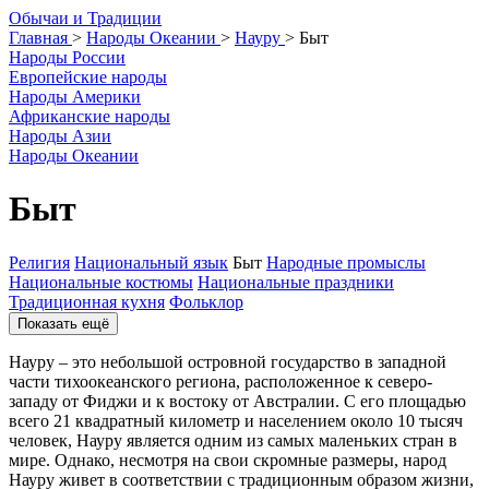
О
бычаи и
Т
радиции
Главная
>
Народы Океании
>
Науру
>
Быт
Народы России
Европейские народы
Народы Америки
Африканские народы
Народы Азии
Народы Океании
Быт
Религия
Национальный язык
Быт
Народные промыслы
Национальные костюмы
Национальные праздники
Традиционная кухня
Фольклор
Показать ещё
Науру – это небольшой островной государство в западной
части тихоокеанского региона, расположенное к северо-
западу от Фиджи и к востоку от Австралии. С его площадью
всего 21 квадратный километр и населением около 10 тысяч
человек, Науру является одним из самых маленьких стран в
мире. Однако, несмотря на свои скромные размеры, народ
Науру живет в соответствии с традиционным образом жизни,