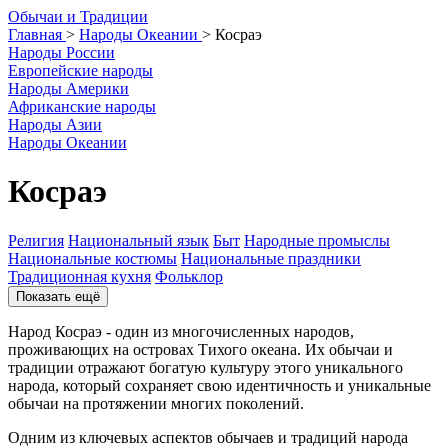
О
бычаи и
Т
радиции
Главная
>
Народы Океании
>
Косраэ
Народы России
Европейские народы
Народы Америки
Африканские народы
Народы Азии
Народы Океании
Косраэ
Религия
Национальный язык
Быт
Народные промыслы
Национальные костюмы
Национальные праздники
Традиционная кухня
Фольклор
Показать ещё
Народ Косраэ - один из многочисленных народов,
проживающих на островах Тихого океана. Их обычаи и
традиции отражают богатую культуру этого уникального
народа, который сохраняет свою идентичность и уникальные
обычаи на протяжении многих поколений.
Одним из ключевых аспектов обычаев и традиций народа