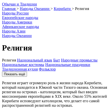
О
бычаи и
Т
радиции
Главная
>
Народы Океании
>
Кирибати
>
Религия
Народы России
Европейские народы
Народы Америки
Африканские народы
Народы Азии
Народы Океании
Религия
Религия
Национальный язык
Быт
Народные промыслы
Национальные костюмы
Национальные праздники
Традиционная кухня
Фольклор
Показать ещё
Религия играет огромную роль в жизни народа Кирибати,
который находится в Южной части Тихого океана. Основная
религия на островах - католицизм, который был введен
миссионерами европейцами в XIX веке. Около 55% жителей
Кирибати исповедуют католицизм, что делает его самой
распространенной религией на островах.