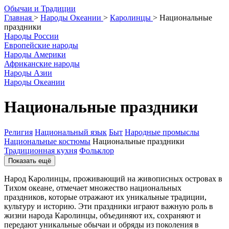
О
бычаи и
Т
радиции
Главная
>
Народы Океании
>
Каролинцы
>
Национальные
праздники
Народы России
Европейские народы
Народы Америки
Африканские народы
Народы Азии
Народы Океании
Национальные праздники
Религия
Национальный язык
Быт
Народные промыслы
Национальные костюмы
Национальные праздники
Традиционная кухня
Фольклор
Показать ещё
Народ Каролинцы, проживающий на живописных островах в
Тихом океане, отмечает множество национальных
праздников, которые отражают их уникальные традиции,
культуру и историю. Эти праздники играют важную роль в
жизни народа Каролинцы, объединяют их, сохраняют и
передают уникальные обычаи и обряды из поколения в