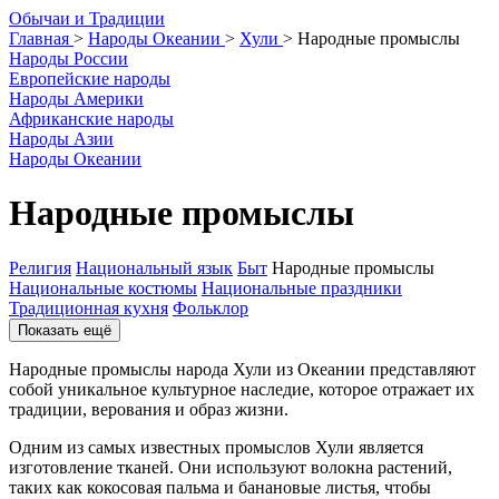
О
бычаи и
Т
радиции
Главная
>
Народы Океании
>
Хули
>
Народные промыслы
Народы России
Европейские народы
Народы Америки
Африканские народы
Народы Азии
Народы Океании
Народные промыслы
Религия
Национальный язык
Быт
Народные промыслы
Национальные костюмы
Национальные праздники
Традиционная кухня
Фольклор
Показать ещё
Народные промыслы народа Хули из Океании представляют
собой уникальное культурное наследие, которое отражает их
традиции, верования и образ жизни.
Одним из самых известных промыслов Хули является
изготовление тканей. Они используют волокна растений,
таких как кокосовая пальма и банановые листья, чтобы