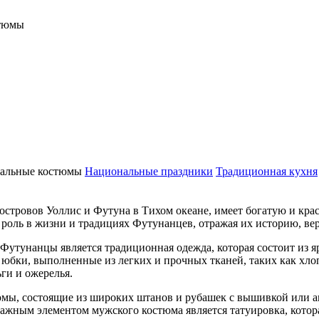
стюмы
альные костюмы
Национальные праздники
Традиционная кухня
тровов Уоллис и Футуна в Тихом океане, имеет богатую и крас
оль в жизни и традициях Футунанцев, отражая их историю, вер
Футунанцы является традиционная одежда, которая состоит из 
юбки, выполненные из легких и прочных тканей, таких как хло
ги и ожерелья.
ы, состоящие из широких штанов и рубашек с вышивкой или а
Важным элементом мужского костюма является татуировка, котора