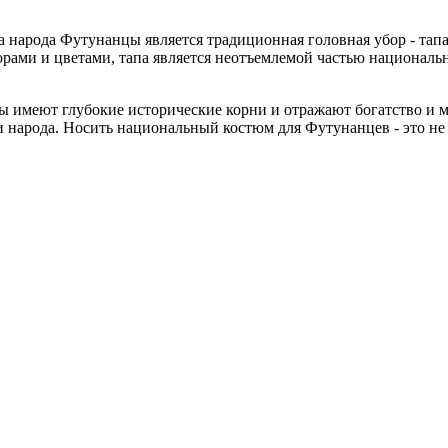
арода Футунанцы является традиционная головная убор - тапа. Т
рами и цветами, тапа является неотъемлемой частью националь
имеют глубокие исторические корни и отражают богатство и мн
 народа. Носить национальный костюм для Футунанцев - это не 