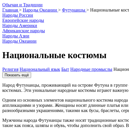
О
бычаи и
Т
радиции
Главная
>
Народы Океании
>
Футунанцы
>
Национальные ко
Народы России
Европейские народы
Народы Америки
Африканские народы
Народы Азии
Народы Океании
Национальные костюмы
Религия
Национальный язык
Быт
Народные промыслы
Национ
Показать ещё
Народ Футунанцы, проживающий на острове Футуна в группе ос
костюмах. Эти уникальные народные костюмы играют важную р
Одним из основных элементов национального костюма народа 
аппликациями и узорами. Женщины носят длинные платья или 
разнообразными украшениями, такими как бусы, браслеты, серь
Мужчины народа Футунанцы также носят традиционные костюм
такие как пояса, шляпы и обувь, чтобы дополнить свой образ. 