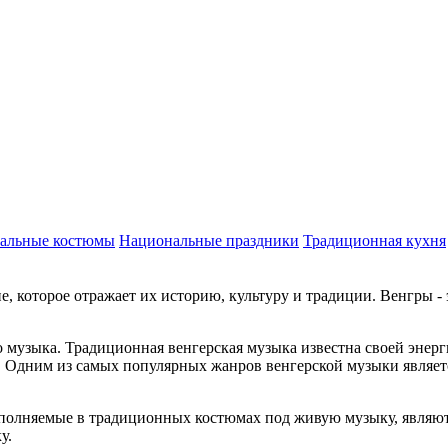
альные костюмы
Национальные праздники
Традиционная кухня
е, которое отражает их историю, культуру и традиции. Венгры - 
о музыка. Традиционная венгерская музыка известна своей энерг
. Одним из самых популярных жанров венгерской музыки являетс
полняемые в традиционных костюмах под живую музыку, являют
у.