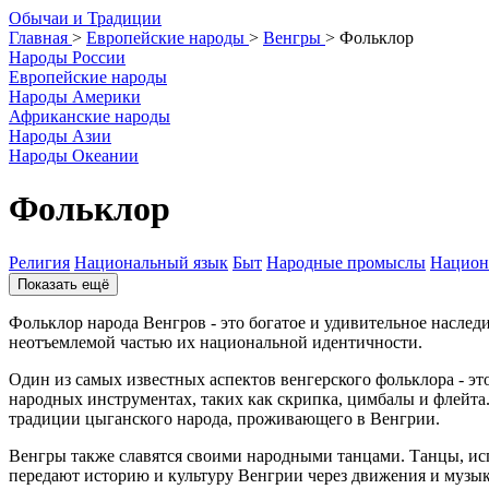
О
бычаи и
Т
радиции
Главная
>
Европейские народы
>
Венгры
>
Фольклор
Народы России
Европейские народы
Народы Америки
Африканские народы
Народы Азии
Народы Океании
Фольклор
Религия
Национальный язык
Быт
Народные промыслы
Национ
Показать ещё
Фольклор народа Венгров - это богатое и удивительное наследи
неотъемлемой частью их национальной идентичности.
Один из самых известных аспектов венгерского фольклора - эт
народных инструментах, таких как скрипка, цимбалы и флейта
традиции цыганского народа, проживающего в Венгрии.
Венгры также славятся своими народными танцами. Танцы, ис
передают историю и культуру Венгрии через движения и музык