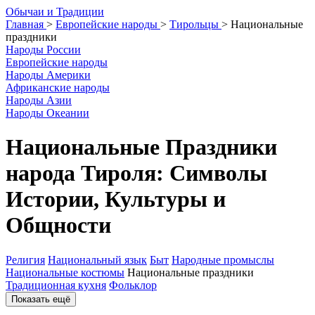
О
бычаи и
Т
радиции
Главная
>
Европейские народы
>
Тирольцы
>
Национальные
праздники
Народы России
Европейские народы
Народы Америки
Африканские народы
Народы Азии
Народы Океании
Национальные Праздники
народа Тироля: Символы
Истории, Культуры и
Общности
Религия
Национальный язык
Быт
Народные промыслы
Национальные костюмы
Национальные праздники
Традиционная кухня
Фольклор
Показать ещё