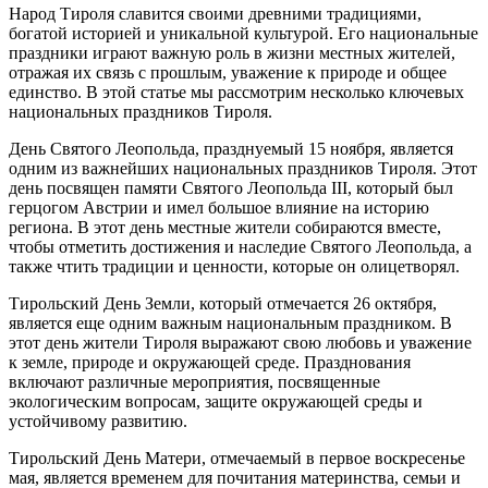
Народ Тироля славится своими древними традициями,
богатой историей и уникальной культурой. Его национальные
праздники играют важную роль в жизни местных жителей,
отражая их связь с прошлым, уважение к природе и общее
единство. В этой статье мы рассмотрим несколько ключевых
национальных праздников Тироля.
День Святого Леопольда, празднуемый 15 ноября, является
одним из важнейших национальных праздников Тироля. Этот
день посвящен памяти Святого Леопольда III, который был
герцогом Австрии и имел большое влияние на историю
региона. В этот день местные жители собираются вместе,
чтобы отметить достижения и наследие Святого Леопольда, а
также чтить традиции и ценности, которые он олицетворял.
Тирольский День Земли, который отмечается 26 октября,
является еще одним важным национальным праздником. В
этот день жители Тироля выражают свою любовь и уважение
к земле, природе и окружающей среде. Празднования
включают различные мероприятия, посвященные
экологическим вопросам, защите окружающей среды и
устойчивому развитию.
Тирольский День Матери, отмечаемый в первое воскресенье
мая, является временем для почитания материнства, семьи и