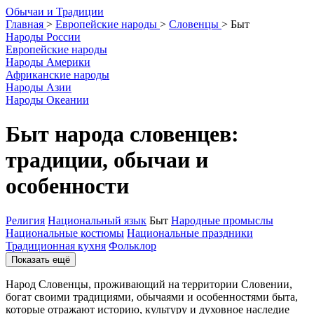
О
бычаи и
Т
радиции
Главная
>
Европейские народы
>
Словенцы
>
Быт
Народы России
Европейские народы
Народы Америки
Африканские народы
Народы Азии
Народы Океании
Быт народа словенцев:
традиции, обычаи и
особенности
Религия
Национальный язык
Быт
Народные промыслы
Национальные костюмы
Национальные праздники
Традиционная кухня
Фольклор
Показать ещё
Народ Словенцы, проживающий на территории Словении,
богат своими традициями, обычаями и особенностями быта,
которые отражают историю, культуру и духовное наследие