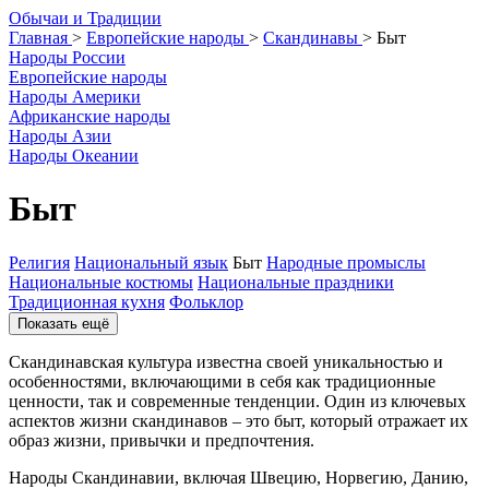
О
бычаи и
Т
радиции
Главная
>
Европейские народы
>
Скандинавы
>
Быт
Народы России
Европейские народы
Народы Америки
Африканские народы
Народы Азии
Народы Океании
Быт
Религия
Национальный язык
Быт
Народные промыслы
Национальные костюмы
Национальные праздники
Традиционная кухня
Фольклор
Показать ещё
Скандинавская культура известна своей уникальностью и
особенностями, включающими в себя как традиционные
ценности, так и современные тенденции. Один из ключевых
аспектов жизни скандинавов – это быт, который отражает их
образ жизни, привычки и предпочтения.
Народы Скандинавии, включая Швецию, Норвегию, Данию,