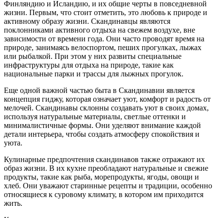
Финляндию и Исландию, и их общие черты в повседневной
жизни. Первым, что стоит отметить, это любовь к природе и
активному образу жизни. Скандинавцы являются
поклонниками активного отдыха на свежем воздухе, вне
зависимости от времени года. Они часто проводят время на
природе, занимаясь велоспортом, пеших прогулках, лыжах
или рыбалкой. При этом у них развиты специальные
инфраструктуры для отдыха на природе, такие как
национальные парки и трассы для лыжных прогулок.
Еще одной важной частью быта в Скандинавии является
концепция гиджу, которая означает уют, комфорт и радость от
мелочей. Скандинавы склонны создавать уют в своих домах,
используя натуральные материалы, светлые оттенки и
минималистичные формы. Они уделяют внимание каждой
детали интерьера, чтобы создать атмосферу спокойствия и
уюта.
Кулинарные предпочтения скандинавов также отражают их
образ жизни. В их кухне преобладают натуральные и свежие
продукты, такие как рыба, морепродукты, ягоды, овощи и
хлеб. Они уважают старинные рецепты и традиции, особенно
относящиеся к суровому климату, в котором им приходится
жить.