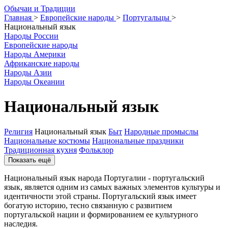
О
бычаи и
Т
радиции
Главная
>
Европейские народы
>
Португальцы
>
Национальный язык
Народы России
Европейские народы
Народы Америки
Африканские народы
Народы Азии
Народы Океании
Национальный язык
Религия
Национальный язык
Быт
Народные промыслы
Национальные костюмы
Национальные праздники
Традиционная кухня
Фольклор
Показать ещё
Национальный язык народа Португалии - португальский
язык, является одним из самых важных элементов культуры и
идентичности этой страны. Португальский язык имеет
богатую историю, тесно связанную с развитием
португальской нации и формированием ее культурного
наследия.