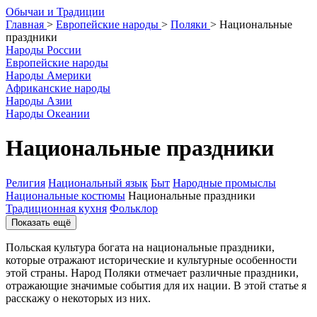
О
бычаи и
Т
радиции
Главная
>
Европейские народы
>
Поляки
>
Национальные
праздники
Народы России
Европейские народы
Народы Америки
Африканские народы
Народы Азии
Народы Океании
Национальные праздники
Религия
Национальный язык
Быт
Народные промыслы
Национальные костюмы
Национальные праздники
Традиционная кухня
Фольклор
Показать ещё
Польская культура богата на национальные праздники,
которые отражают исторические и культурные особенности
этой страны. Народ Поляки отмечает различные праздники,
отражающие значимые события для их нации. В этой статье я
расскажу о некоторых из них.