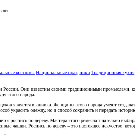
ыслы
альные костюмы
Национальные праздники
Традиционная кухня
и России. Они известны своими традиционными промыслами, кот
ру этого народа.
ков является вышивка. Женщины этого народа умеют создавать
соб украсить одежду, но и способ сохранить и передать историю
ся роспись по дереву. Мастера этого ремесла тщательно выбир
вые чашки. Роспись по дереву – это настоящее искусство, котор