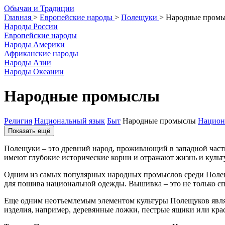
О
бычаи и
Т
радиции
Главная
>
Европейские народы
>
Полещуки
>
Народные пром
Народы России
Европейские народы
Народы Америки
Африканские народы
Народы Азии
Народы Океании
Народные промыслы
Религия
Национальный язык
Быт
Народные промыслы
Национ
Показать ещё
Полещуки – это древний народ, проживающий в западной част
имеют глубокие исторические корни и отражают жизнь и культу
Одним из самых популярных народных промыслов среди Полещу
для пошива национальной одежды. Вышивка – это не только спо
Еще одним неотъемлемым элементом культуры Полещуков являет
изделия, например, деревянные ложки, пестрые ящики или краси