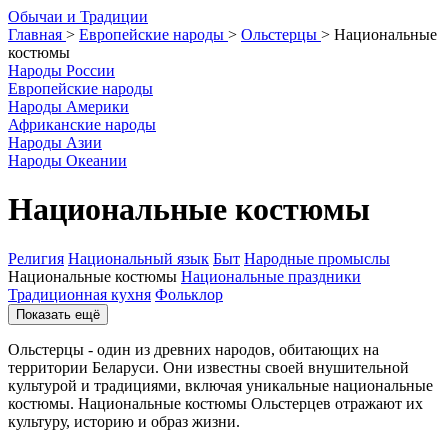
О
бычаи и
Т
радиции
Главная
>
Европейские народы
>
Ольстерцы
>
Национальные
костюмы
Народы России
Европейские народы
Народы Америки
Африканские народы
Народы Азии
Народы Океании
Национальные костюмы
Религия
Национальный язык
Быт
Народные промыслы
Национальные костюмы
Национальные праздники
Традиционная кухня
Фольклор
Показать ещё
Ольстерцы - один из древних народов, обитающих на
территории Беларуси. Они известны своей внушительной
культурой и традициями, включая уникальные национальные
костюмы. Национальные костюмы Ольстерцев отражают их
культуру, историю и образ жизни.