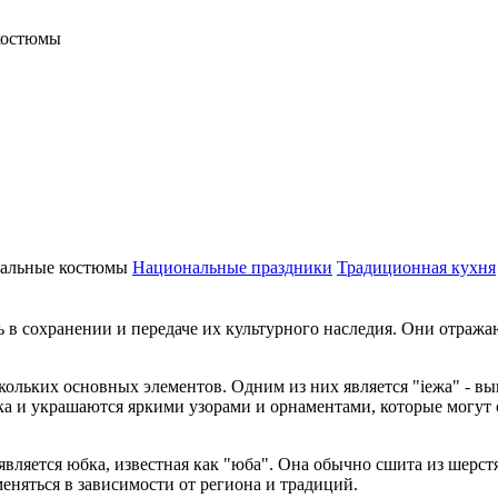
костюмы
альные костюмы
Национальные праздники
Традиционная кухня
 сохранении и передаче их культурного наследия. Они отражаю
ольких основных элементов. Одним из них является "іежа" - в
ка и украшаются яркими узорами и орнаментами, которые могут
вляется юбка, известная как "юба". Она обычно сшита из шер
еняться в зависимости от региона и традиций.