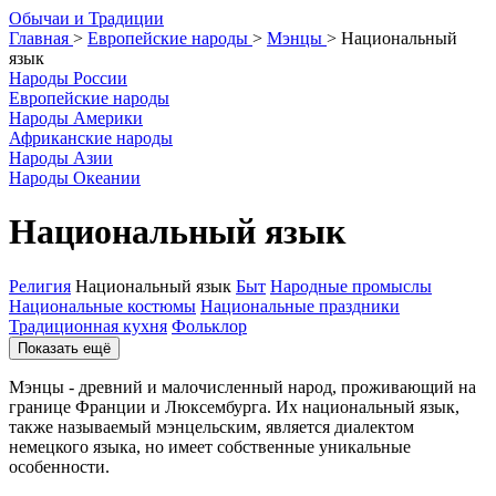
О
бычаи и
Т
радиции
Главная
>
Европейские народы
>
Мэнцы
>
Национальный
язык
Народы России
Европейские народы
Народы Америки
Африканские народы
Народы Азии
Народы Океании
Национальный язык
Религия
Национальный язык
Быт
Народные промыслы
Национальные костюмы
Национальные праздники
Традиционная кухня
Фольклор
Показать ещё
Мэнцы - древний и малочисленный народ, проживающий на
границе Франции и Люксембурга. Их национальный язык,
также называемый мэнцельским, является диалектом
немецкого языка, но имеет собственные уникальные
особенности.