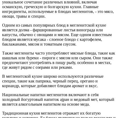
уникальное сочетание различных влияний, включая
османскую, греческую и болгарскую кухни. Главные
ингредиенты, используемые в блюдах мегленитов, - это мясо,
овощи, травы и специи.
Одним из самых популярных блюд в мегленитской кухне
является долма - фаршированные листья винограда или
капусты, обычно с овощами и мясом. Еще одним известным
блюдом является мусака - слоеное блюдо с картофелем,
баклажанами, мясом и томатным соусом.
Также меглениты часто употребляют мясные блюда, такие как
шашлык или буреки - пироги с мясом или сыром. Они также
предпочитают употреблять в пищу рыбу, особенно в местах,
где живут рядом с озерами или реками.
В мегленитской кухне широко используются различные
специи, такие как паприка, черный перец, орегано и
кориандр, которые добавляют блюдам аромат и вкус.
Национальные напитки мегленитов включают в себя
холодный йогуртовый напиток ајран и медовый мет, который
является алкогольным напитком на основе меда.
Традиционная кухня мегленитов отражает их богатую
культуру и историю. Ее блюда являются не только вкусными и