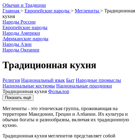
О
бычаи и
Т
радиции
Главная
>
Европейские народы
>
Меглениты
>
Традиционная
кухня
Народы России
Европейские народы
Народы Америки
Африканские народы
Народы Азии
Народы Океании
Традиционная кухня
Религия
Национальный язык
Быт
Народные промыслы
Национальные костюмы
Национальные праздники
Традиционная кухня
Фольклор
Показать ещё
Меглениты - это этническая группа, проживающая на
территории Македонии, Греции и Албании. Их культура и
обычаи богаты и разнообразны, включая их традиционную
кухню.
Традиционная кухня мегленитов представляет собой