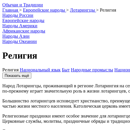
О
бычаи и
Т
радиции
Главная
>
Европейские народы
>
Лотарингцы
>
Религия
Народы России
Европейские народы
Народы Америки
Африканские народы
Народы Азии
Народы Океании
Религия
Религия
Национальный язык
Быт
Народные промыслы
Национ
Показать ещё
Народ Лотарингцы, проживающий в регионе Лотарингия на сев
по-прежнему играет значительную роль в жизни лотарингцев, 
Большинство лотарингцев исповедует христианство, преимущес
частью жизни местного населения. Католическая церковь имеет
Религиозные праздники имеют особое значение для лотарингце
Церковные службы, молитвы, праздничные обряды и традицион