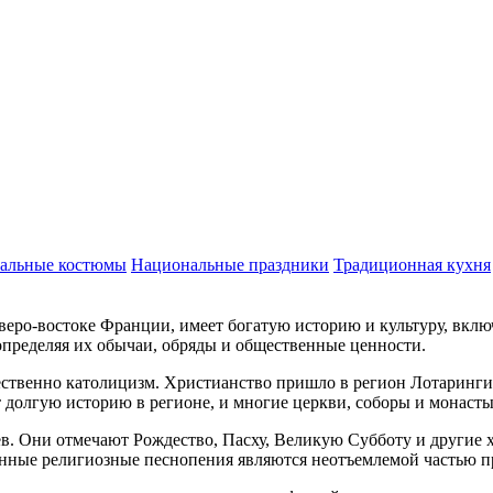
альные костюмы
Национальные праздники
Традиционная кухня
еро-востоке Франции, имеет богатую историю и культуру, вклю
определяя их обычаи, обряды и общественные ценности.
твенно католицизм. Христианство пришло в регион Лотарингия 
 долгую историю в регионе, и многие церкви, соборы и монасты
в. Они отмечают Рождество, Пасху, Великую Субботу и другие 
ные религиозные песнопения являются неотъемлемой частью пр