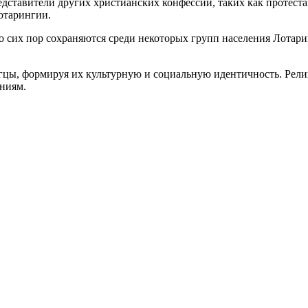
едставители других христианских конфессий, таких как протест
отарингии.
до сих пор сохраняются среди некоторых групп населения Лотар
гцы, формируя их культурную и социальную идентичность. Рели
ниям.