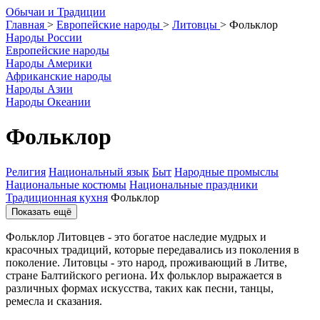
О
бычаи и
Т
радиции
Главная
>
Европейские народы
>
Литовцы
>
Фольклор
Народы России
Европейские народы
Народы Америки
Африканские народы
Народы Азии
Народы Океании
Фольклор
Религия
Национальный язык
Быт
Народные промыслы
Национальные костюмы
Национальные праздники
Традиционная кухня
Фольклор
Показать ещё
Фольклор Литовцев - это богатое наследие мудрых и
красочных традиций, которые передавались из поколения в
поколение. Литовцы - это народ, проживающий в Литве,
стране Балтийского региона. Их фольклор выражается в
различных формах искусства, таких как песни, танцы,
ремесла и сказания.