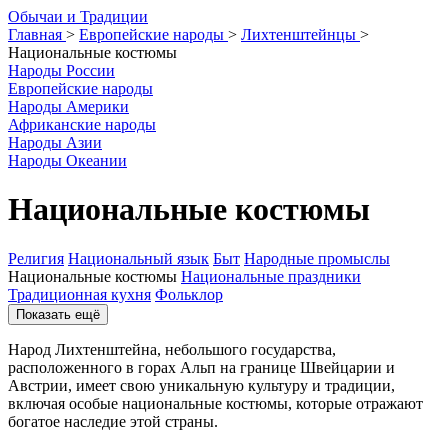
О
бычаи и
Т
радиции
Главная
>
Европейские народы
>
Лихтенштейнцы
>
Национальные костюмы
Народы России
Европейские народы
Народы Америки
Африканские народы
Народы Азии
Народы Океании
Национальные костюмы
Религия
Национальный язык
Быт
Народные промыслы
Национальные костюмы
Национальные праздники
Традиционная кухня
Фольклор
Показать ещё
Народ Лихтенштейна, небольшого государства,
расположенного в горах Альп на границе Швейцарии и
Австрии, имеет свою уникальную культуру и традиции,
включая особые национальные костюмы, которые отражают
богатое наследие этой страны.