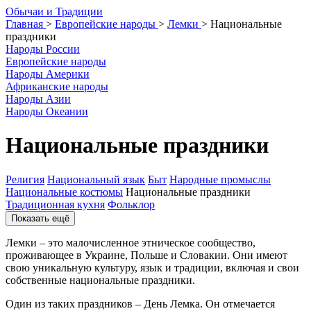
О
бычаи и
Т
радиции
Главная
>
Европейские народы
>
Лемки
>
Национальные
праздники
Народы России
Европейские народы
Народы Америки
Африканские народы
Народы Азии
Народы Океании
Национальные праздники
Религия
Национальный язык
Быт
Народные промыслы
Национальные костюмы
Национальные праздники
Традиционная кухня
Фольклор
Показать ещё
Лемки – это малочисленное этническое сообщество,
проживающее в Украине, Польше и Словакии. Они имеют
свою уникальную культуру, язык и традиции, включая и свои
собственные национальные праздники.
Один из таких праздников – День Лемка. Он отмечается