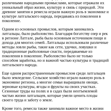
различными народными промыслами, которые отражали их
уникальный образ жизни, культуру и связь с природой. Эти
древние занятия и ремесла играли важную роль в экономике и
культуре латгальского народа, передаваясь из поколения в
поколение.
Одним из основных промыслов, которым занимались
латгальцы, было рыболовство. Благодаря богатству озер и рек
в регионе Латгале, рыба была основным источником пищи и
дохода для многих семей. Латгальцы использовали различные
методы ловли рыбы, такие как сети, удочки, ловушки и
традиционные рыболовные снасти, передаваемые из
поколения в поколение. Рыболовство было не только
способом заработка, но и важной частью культуры и традиций
латгальского народа.
Еще одним распространенным промыслом среди латгальцев
было земледелие. Сельское хозяйство играло важную роль в
экономике региона, а многие семьи выращивали овощи,
зерновые культуры, ягоды и фрукты на своих участках.
Сезонные труды на полях и в садах были неотъемлемой
частью жизни латгальцев, которые умели ценить плоды
своего труда и заботу о земле.
Кроме того, ремесла также занимали важное место в жизни