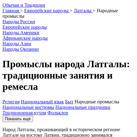
О
бычаи и
Т
радиции
Главная
>
Европейские народы
>
Латгалы
>
Народные
промыслы
Народы России
Европейские народы
Народы Америки
Африканские народы
Народы Азии
Народы Океании
Промыслы народа Латгалы:
традиционные занятия и
ремесла
Религия
Национальный язык
Быт
Народные промыслы
Национальные костюмы
Национальные праздники
Традиционная кухня
Фольклор
Показать ещё
Народ Латгалы, проживающий в историческом регионе
Латгале на востоке Латвии, традиционно занимался