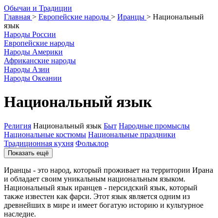
О
бычаи и
Т
радиции
Главная
>
Европейские народы
>
Иранцы
>
Национальный
язык
Народы России
Европейские народы
Народы Америки
Африканские народы
Народы Азии
Народы Океании
Национальный язык
Религия
Национальный язык
Быт
Народные промыслы
Национальные костюмы
Национальные праздники
Традиционная кухня
Фольклор
Показать ещё
Иранцы - это народ, который проживает на территории Ирана
и обладает своим уникальным национальным языком.
Национальный язык иранцев - персидский язык, который
также известен как фарси. Этот язык является одним из
древнейших в мире и имеет богатую историю и культурное
наследие.