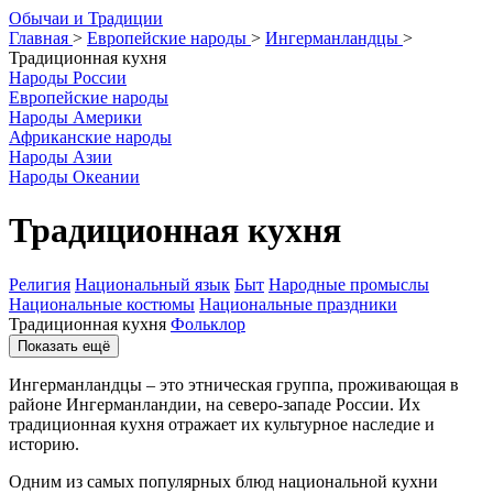
О
бычаи и
Т
радиции
Главная
>
Европейские народы
>
Ингерманландцы
>
Традиционная кухня
Народы России
Европейские народы
Народы Америки
Африканские народы
Народы Азии
Народы Океании
Традиционная кухня
Религия
Национальный язык
Быт
Народные промыслы
Национальные костюмы
Национальные праздники
Традиционная кухня
Фольклор
Показать ещё
Ингерманландцы – это этническая группа, проживающая в
районе Ингерманландии, на северо-западе России. Их
традиционная кухня отражает их культурное наследие и
историю.
Одним из самых популярных блюд национальной кухни