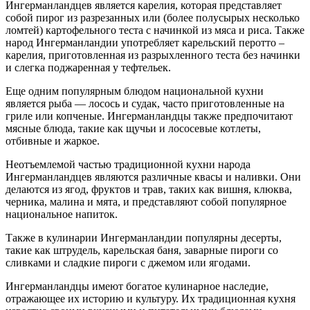
Ингерманландцев является карелия, которая представляет
собой пирог из разрезанных или (более полусырых несколько
ломтей) картофельного теста с начинкой из мяса и риса. Также
народ Ингерманландии употребляет карельский перотто –
карелия, приготовленная из разрыхленного теста без начинки
и слегка поджаренная у тефтельек.
Еще одним популярным блюдом национальной кухни
является рыба — лосось и судак, часто приготовленные на
гриле или копченые. Ингерманландцы также предпочитают
мясные блюда, такие как щучьи и лососевые котлеты,
отбивные и жаркое.
Неотъемлемой частью традиционной кухни народа
Ингерманландцев являются различные квасы и наливки. Они
делаются из ягод, фруктов и трав, таких как вишня, клюква,
черника, малина и мятa, и представляют собой популярное
национальное напиток.
Также в кулинарии Ингерманландии популярны десерты,
такие как штрудель, карельская баня, заварные пироги со
сливками и сладкие пироги с джемом или ягодами.
Ингерманландцы имеют богатое кулинарное наследие,
отражающее их историю и культуру. Их традиционная кухня