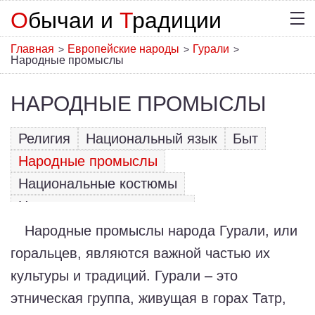
О
бычаи и
Т
радиции
Главная
Европейские народы
Гурали
>
>
>
Народные промыслы
НАРОДНЫЕ ПРОМЫСЛЫ
Религия
Национальный язык
Быт
Народные промыслы
Национальные костюмы
Национальные праздники
Традиционная кухня
Фольклор
Народные промыслы народа Гурали, или
горальцев, являются важной частью их
культуры и традиций. Гурали – это
этническая группа, живущая в горах Татр,