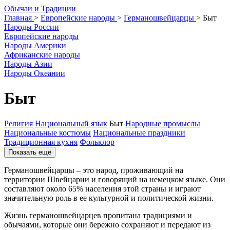
О
бычаи и
Т
радиции
Главная
>
Европейские народы
>
Германошвейцарцы
>
Быт
Народы России
Европейские народы
Народы Америки
Африканские народы
Народы Азии
Народы Океании
Быт
Религия
Национальный язык
Быт
Народные промыслы
Национальные костюмы
Национальные праздники
Традиционная кухня
Фольклор
Показать ещё
Германошвейцарцы – это народ, проживающий на
территории Швейцарии и говорящий на немецком языке. Они
составляют около 65% населения этой страны и играют
значительную роль в ее культурной и политической жизни.
Жизнь германошвейцарцев пропитана традициями и
обычаями, которые они бережно сохраняют и передают из