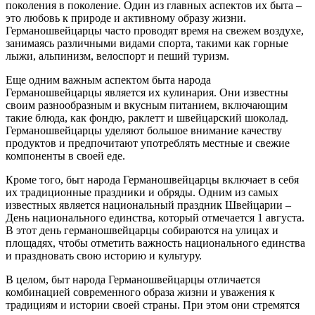
поколения в поколение. Один из главных аспектов их быта –
это любовь к природе и активному образу жизни.
Германошвейцарцы часто проводят время на свежем воздухе,
занимаясь различными видами спорта, такими как горные
лыжи, альпинизм, велоспорт и пеший туризм.
Еще одним важным аспектом быта народа
Германошвейцарцы является их кулинария. Они известны
своим разнообразным и вкусным питанием, включающим
такие блюда, как фондю, раклетт и швейцарский шоколад.
Германошвейцарцы уделяют большое внимание качеству
продуктов и предпочитают употреблять местные и свежие
компоненты в своей еде.
Кроме того, быт народа Германошвейцарцы включает в себя
их традиционные праздники и обряды. Одним из самых
известных является национальный праздник Швейцарии –
День национального единства, который отмечается 1 августа.
В этот день германошвейцарцы собираются на улицах и
площадях, чтобы отметить важность национального единства
и праздновать свою историю и культуру.
В целом, быт народа Германошвейцарцы отличается
комбинацией современного образа жизни и уважения к
традициям и истории своей страны. При этом они стремятся